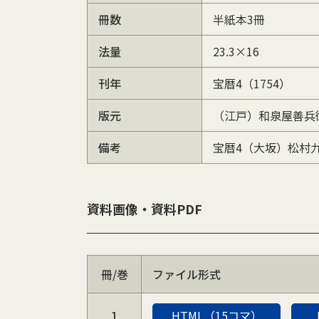
冊数
半紙本3冊
法量
23.3×16
刊年
宝暦4（1754）
版元
（江戸）和泉屋善兵
備考
宝暦4（大坂）松村
資料画像・資料PDF
冊/巻
ファイル形式
1
HTML（15コマ）