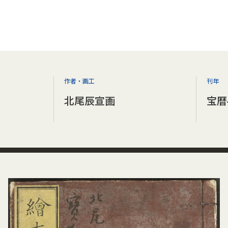
作者・画工
刊年
北尾辰宣画
宝暦