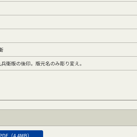
衛
九兵衛版の後印。版元名のみ彫り変え。
PDF（4.4MB）