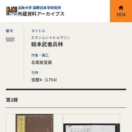
法政大学 国際日本学研究所
所蔵資料アーカイブス
番号
タイトル
エホンムシャヒョウリン
5001
絵本武者兵林
作者・画工
北尾辰宣画
刊年
宝暦4（1754）
第2冊