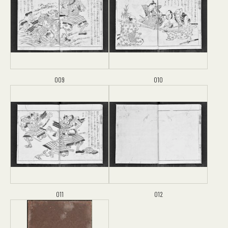
009
010
011
012