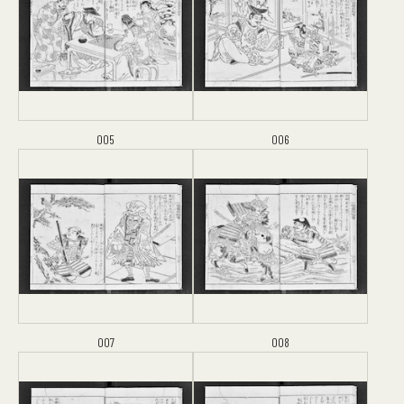
005
006
007
008