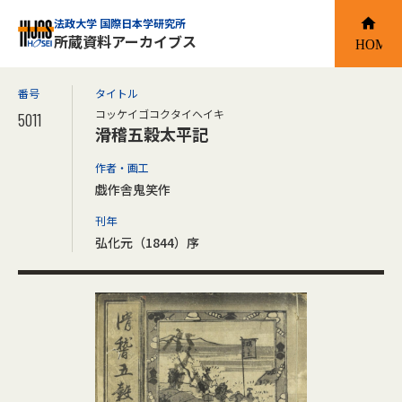
法政大学 国際日本学研究所
所蔵資料アーカイブス
番号
タイトル
コッケイゴコクタイヘイキ
5011
滑稽五穀太平記
作者・画工
戯作舎鬼笑作
刊年
弘化元（1844）序