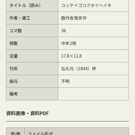
タイトル（読み）
コッケイゴコクタイヘイキ
作者・画工
戯作舎鬼笑作
コマ数
36
冊数
中本2冊
法量
17.8×11.8
刊年
弘化元（1844）序
版元
不明
備考
資料画像・資料PDF
冊/巻
ファイル形式