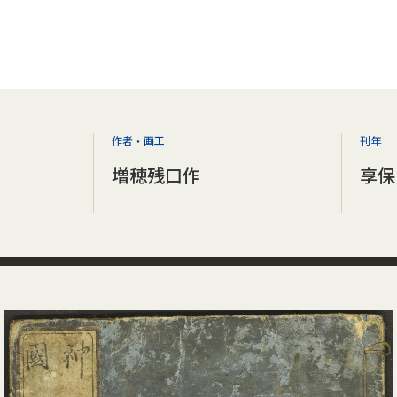
作者・画工
刊年
増穂残口作
享保