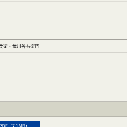
兵衛・武川善右衛門
PDF（7.1MB）