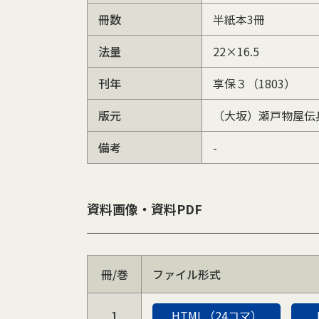
冊数
半紙本3冊
法量
22×16.5
刊年
享保３（1803）
版元
（大坂）瀬戸物屋伝
備考
-
資料画像・資料PDF
冊/巻
ファイル形式
1
HTML（24コマ）