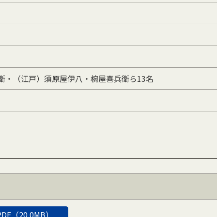
衛・（江戸）須原屋伊八・椀屋喜兵衛ら13名
PDF（20.0MB）