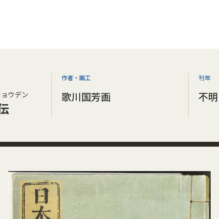
作者・画工
刊年
ショウデン
歌川国芳画
不明
伝