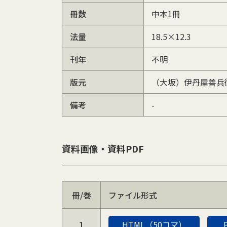
冊数
中本1冊
法量
18.5×12.3
刊年
不明
版元
（大坂）伊丹屋善兵
備考
-
資料画像・資料PDF
冊/巻
ファイル形式
1
HTML（50コマ）