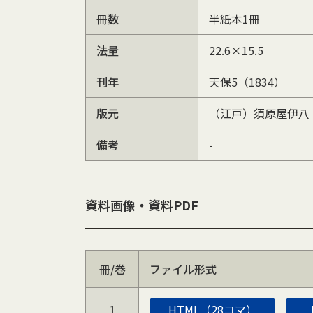
冊数
半紙本1冊
法量
22.6×15.5
刊年
天保5（1834）
版元
（江戸）須原屋伊八
備考
-
資料画像・資料PDF
冊/巻
ファイル形式
1
HTML（28コマ）