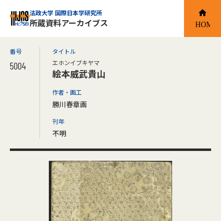
法政大学 国際日本学研究所
所蔵資料アーカイブス
番号
タイトル
エホンイブキヤマ
5004
絵本威武貴山
作者・画工
勝川春章画
刊年
不明