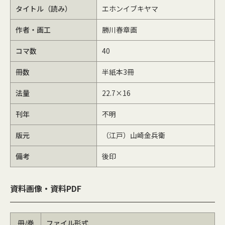
タイトル（読み）
エホンイブキヤマ
作者・画工
勝川春章画
コマ数
40
冊数
半紙本3冊
法量
22.7×16
刊年
不明
版元
（江戸）山崎金兵衛
備考
後印
資料画像・資料PDF
冊/巻
ファイル形式