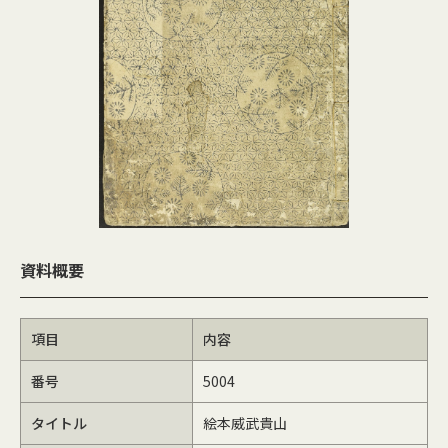
資料概要
項目
内容
番号
5004
タイトル
絵本威武貴山