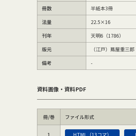
冊数
半紙本3冊
法量
22.5×16
刊年
天明6（1786）
版元
（江戸）蔦屋重三郎
備考
-
資料画像・資料PDF
冊/巻
ファイル形式
1
HTML（13コマ）