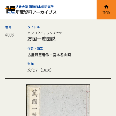
法政大学 国際日本学研究所
所蔵資料アーカイブス
番号
タイトル
バンコクイチランズセツ
4003
万国一覧図説
作者・画工
古屋野意春作・宮本君山画
刊年
文化７（1810）