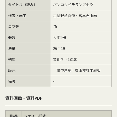
タイトル（読み）
バンコクイチランズセツ
作者・画工
古屋野意春作・宮本君山画
コマ数
75
冊数
大本2冊
法量
26×19
刊年
文化７（1810）
版元
（備中倉舗）香山楼社中蔵板
備考
-
資料画像・資料PDF
冊/巻
ファイル形式