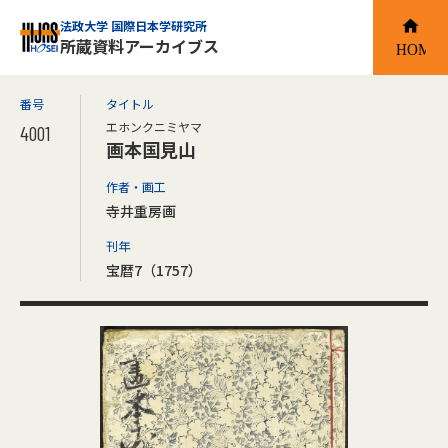
法政大学 国際日本学研究所
所蔵資料アーカイブス
番号
タイトル
エホンクニミヤマ
4001
画本国見山
作者・画工
寺井重房画
刊年
宝暦7（1757）