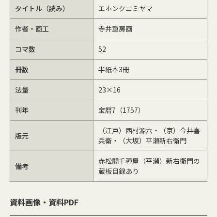
タイトル（読み）
エホンクニミヤマ
作者・画工
寺井重房画
コマ数
52
冊数
半紙本3冊
法量
23×16
刊年
宝暦7（1757）
（江戸）西村源六・（京）今井喜
版元
兵衛・（大坂）平瀬新右衛門
赤松閣千種屋（平瀬）新右衛門の
備考
蔵板目録あり
資料画像・資料PDF