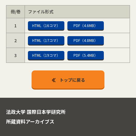
冊/巻
ファイル形式
1
HTML（16コマ）
PDF（4.6MB）
2
HTML（17コマ）
PDF（4.8MB）
3
HTML（19コマ）
PDF（5.4MB）
トップに戻る
法政大学 国際日本学研究所
所蔵資料アーカイブス