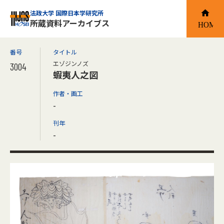
法政大学 国際日本学研究所
所蔵資料アーカイブス
番号
タイトル
エゾジンノズ
3004
蝦夷人之図
作者・画工
-
刊年
-