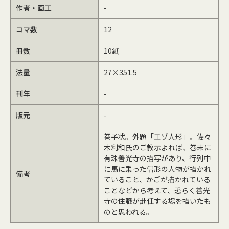
作者・画工
-
コマ数
12
冊数
10紙
法量
27×351.5
刊年
-
版元
-
巻子状。外題「エゾ人形」。佐々
木利和氏のご教示よれば、巻末に
有珠善光寺の描写があり、行列中
に馬に乗った僧形の人物が描かれ
備考
ていること、かごが描かれている
ことなどから考えて、恐らく善光
寺の住職が赴任する場を描いたも
のと思われる。