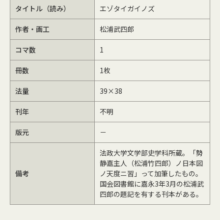
タイトル（読み）
エゾタイガイノズ
作者・画工
松浦武四郎
コマ数
1
冊数
1枚
法量
39×38
刊年
不明
版元
－
法政大学文学部史学科所蔵。「勢
静嘉主人（松浦竹四郎）ノ日本図
備考
ノ天度ニ習」って加筆したもの。
国会図書館に嘉永3年3月の松浦武
四郎の題記を有する刊本がある。