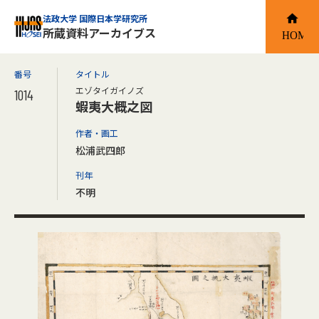
法政大学 国際日本学研究所
所蔵資料アーカイブス
番号
タイトル
エゾタイガイノズ
1014
蝦夷大概之図
作者・画工
松浦武四郎
刊年
不明