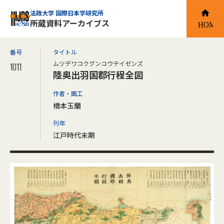
法政大学 国際日本学研究所
所蔵資料アーカイブス
番号
タイトル
ムツデワコクグンコウテイゼンズ
1011
陸奥出羽国郡行程全図
作者・画工
橋本玉蘭
刊年
江戸時代末期