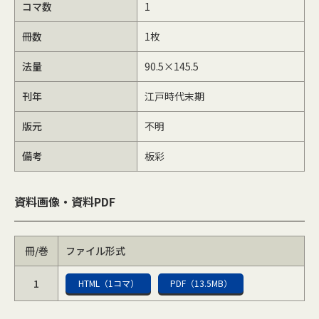
コマ数
1
冊数
1枚
法量
90.5×145.5
刊年
江戸時代末期
版元
不明
備考
板彩
資料画像・資料PDF
冊/巻
ファイル形式
1
HTML（1コマ）
PDF（13.5MB）