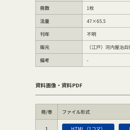
冊数
1枚
法量
47×65.5
刊年
不明
版元
（江戸）河内屋治兵
備考
-
資料画像・資料PDF
冊/巻
ファイル形式
1
HTML（1コマ）