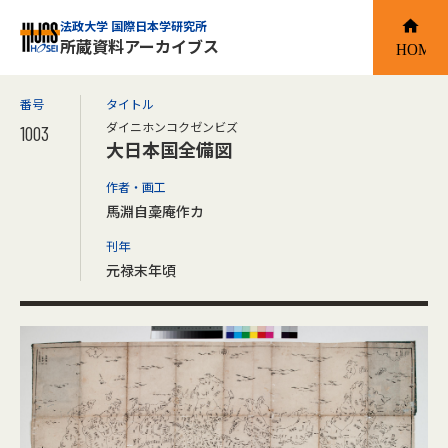
法政大学 国際日本学研究所
所蔵資料アーカイブス
番号
タイトル
ダイニホンコクゼンビズ
1003
大日本国全備図
作者・画工
馬淵自稾庵作カ
刊年
元禄末年頃