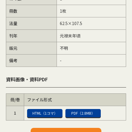
冊数
1枚
法量
62.5×107.5
刊年
元禄末年頃
版元
不明
備考
-
資料画像・資料PDF
冊/巻
ファイル形式
1
HTML（1コマ）
PDF（2.8MB）